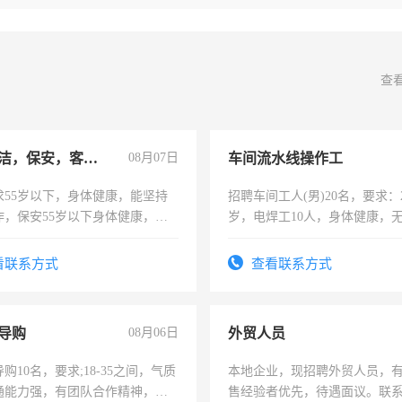
查
急招保洁，保安，客服，工程
08月07日
车间流水线操作工
求55岁以下，身体健康，能坚持
招聘车间工人(男)20名，要求：2
作，保安55岁以下身体健康，有
岁，电焊工10人，身体健康，
形象端庄，遵纪守法，无犯罪记
好。薪资：4500-7000元，标
服要求45岁以下高中以上文化，
宿，免费发放劳保用品，两班
看联系方式
查看联系方式
工作认真，性格开朗有良好沟通
25号准时发放工资，工作时间1
工程，懂水电维修。
导购
08月06日
外贸人员
购10名，要求;18-35之间，气质
本地企业，现招聘外贸人员，
通能力强，有团队合作精神，有
售经验者优先，待遇面议。联