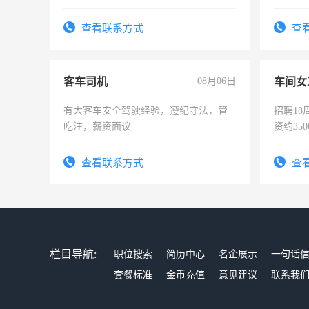
作时间每天8小时，待遇优厚。
上进心
查看联系方式
查
客车司机
08月06日
车间女
有大客车安全驾驶经验，遵纪守法，管
招聘18
吃注，薪资面议
资约35
险，有
查看联系方式
查
栏目导航:
职位搜索
简历中心
名企展示
一句话
套餐标准
金币充值
意见建议
联系我