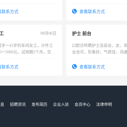
，有工作经验者优先！
看联系方式
查看联系方式
工
08月06日
护士 前台
周岁一45岁的车间女工，计件工
口腔诊所聘护士及前台，女，
00一5000元，试用期2个月，交五
业也可，形象好，气质佳，沟
年薪假，年底福利
强。面试，周日休息。
看联系方式
查看联系方式
信息
招聘资讯
发布简历
企业入驻
会员中心
法律申明
们