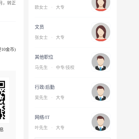
月，转正
欧女士
·
大专
文员
张女士
·
大专
10金币)
其他职位
马先生
·
中专/技校
行政/后勤
吴先生
·
大专
网络/IT
叶先生
·
大专
息