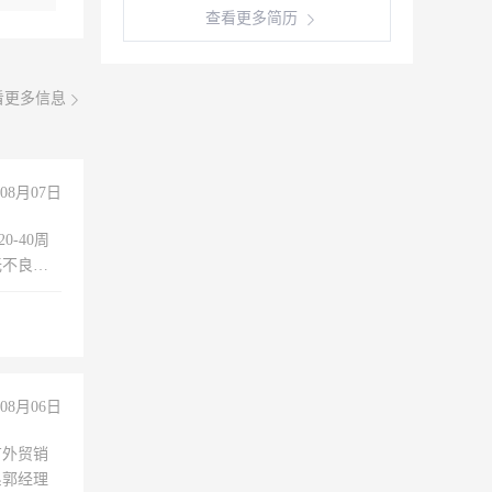
查看更多简历
看更多信息
08月07日
0-40周
无不良嗜
准八人间住
倒，每月
0小时
08月06日
有外贸销
系郭经理