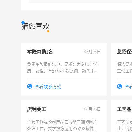
猜您喜欢
车险内勤1名
08月08日
负责车险报价出单，要求：大专以上学
保洁要
历，女性，年龄22-35岁之间，熟悉电脑
正常工
操作，工作态度认真，具有团队精神，
责任心
试用期1-3个月，转正后交纳五险，
录，客
查看联系方式
查
懂电脑
能力，
店铺美工
08月06日
工艺品
主要工作是公司产品在网络店铺的图片
工艺品导
处理工作，要求熟练运用PS修图软件,工
佳，沟